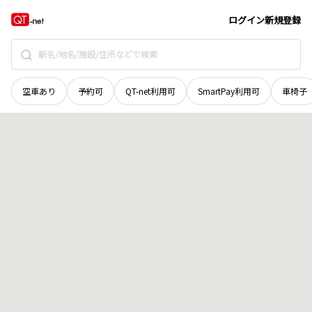
山口県
周南市
大字栗屋
地域選択で探す
ログイン
新規登録
空車あり
予約可
QT-net利用可
SmartPay利用可
車椅子