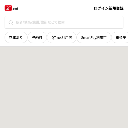
山口県
周南市
大字樋口
地域選択で探す
ログイン
新規登録
空車あり
予約可
QT-net利用可
SmartPay利用可
車椅子