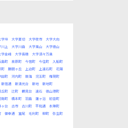
大字垰
大字夏切
大字夜市
大字大向
字川上
大字川曲
大字巣山
大字徳山
大字金峰
大字長穂
大字須々万奥
飯島町
泉原町
今宿町
今住町
入船町
原町
勝間ヶ丘
上迫町
上遠石町
花陽
孝田町
河内町
鼓海
児玉町
権現町
新宿通
新清光台
新地
新地町
月丘町
辻町
鶴見台
遠石
徳山港町
村南町
橋本町
羽島
蓮ヶ浴
初音町
藤ヶ台
古市
古川町
平和通
本陣町
町
御幸通
室尾
毛利町
柳町
弥生町