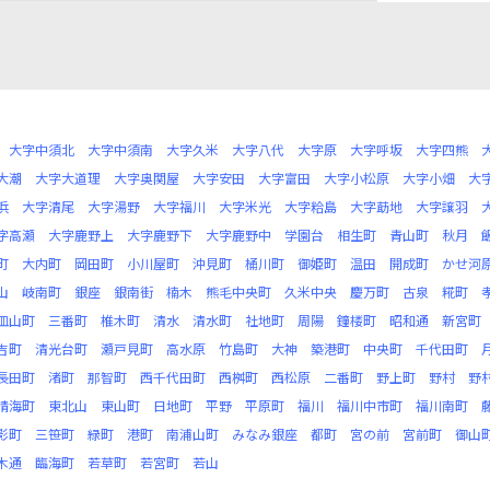
大字中須北
大字中須南
大字久米
大字八代
大字原
大字呼坂
大字四熊
大潮
大字大道理
大字奥関屋
大字安田
大字富田
大字小松原
大字小畑
大
浜
大字清尾
大字湯野
大字福川
大字米光
大字粭島
大字莇地
大字譲羽
字高瀬
大字鹿野上
大字鹿野下
大字鹿野中
学園台
相生町
青山町
秋月
町
大内町
岡田町
小川屋町
沖見町
桶川町
御姫町
温田
開成町
かせ河
山
岐南町
銀座
銀南街
楠木
熊毛中央町
久米中央
慶万町
古泉
糀町
皿山町
三番町
椎木町
清水
清水町
社地町
周陽
鐘楼町
昭和通
新宮町
吉町
清光台町
瀬戸見町
高水原
竹島町
大神
築港町
中央町
千代田町
長田町
渚町
那智町
西千代田町
西桝町
西松原
二番町
野上町
野村
野
晴海町
東北山
東山町
日地町
平野
平原町
福川
福川中市町
福川南町
影町
三笹町
緑町
港町
南浦山町
みなみ銀座
都町
宮の前
宮前町
御山
木通
臨海町
若草町
若宮町
若山