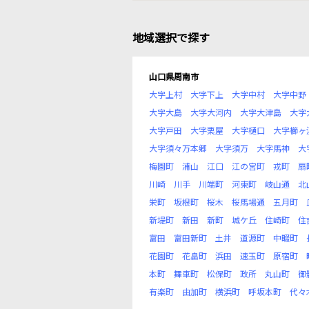
地域選択で探す
山口県周南市
大字上村
大字下上
大字中村
大字中野
大字大島
大字大河内
大字大津島
大字
大字戸田
大字栗屋
大字樋口
大字櫛ヶ
大字須々万本郷
大字須万
大字馬神
大
梅園町
浦山
江口
江の宮町
戎町
扇
川崎
川手
川端町
河東町
岐山通
北
栄町
坂根町
桜木
桜馬場通
五月町
新堤町
新田
新町
城ケ丘
住崎町
住
富田
富田新町
土井
道源町
中畷町
花園町
花畠町
浜田
速玉町
原宿町
本町
舞車町
松保町
政所
丸山町
御
有楽町
由加町
横浜町
呼坂本町
代々