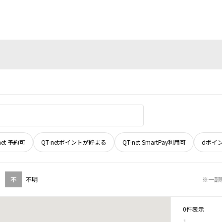
net 予約可
QT-netポイントが貯まる
QT-net SmartPay利用可
dポイ
不
不明
※一部
0件表示
1