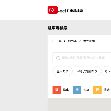
駐車場検索
駐車場検索
山口県
周南市
大字莇地
空車あり
車椅子対応あり
QT-
満
満車
空
空車
混
混雑