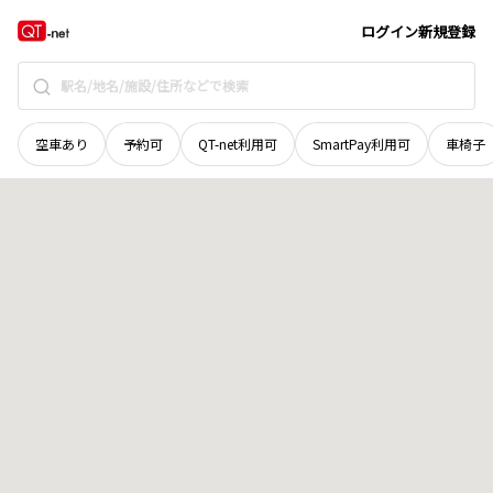
山口県
周南市
大字金峰
地域選択で探す
ログイン
新規登録
空車あり
予約可
QT-net利用可
SmartPay利用可
車椅子