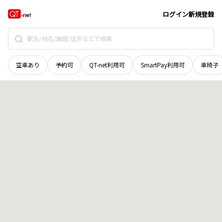
山口県
周南市
孝田町
地域選択で探す
ログイン
新規登録
空車あり
予約可
QT-net利用可
SmartPay利用可
車椅子