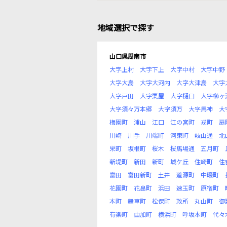
地域選択で探す
山口県周南市
大字上村
大字下上
大字中村
大字中野
大字大島
大字大河内
大字大津島
大字
大字戸田
大字栗屋
大字樋口
大字櫛ヶ
大字須々万本郷
大字須万
大字馬神
大
梅園町
浦山
江口
江の宮町
戎町
扇
川崎
川手
川端町
河東町
岐山通
北
栄町
坂根町
桜木
桜馬場通
五月町
新堤町
新田
新町
城ケ丘
住崎町
住
富田
富田新町
土井
道源町
中畷町
花園町
花畠町
浜田
速玉町
原宿町
本町
舞車町
松保町
政所
丸山町
御
有楽町
由加町
横浜町
呼坂本町
代々