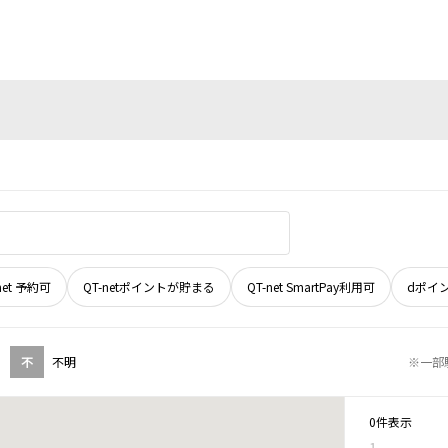
net 予約可
QT-netポイントが貯まる
QT-net SmartPay利用可
dポイ
不
不明
※一部
0件表示
1