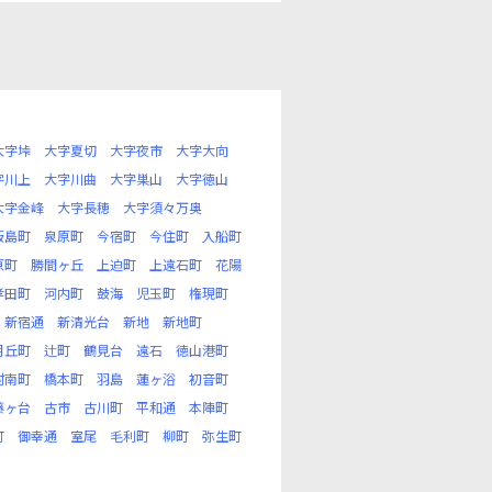
大字垰
大字夏切
大字夜市
大字大向
字川上
大字川曲
大字巣山
大字徳山
大字金峰
大字長穂
大字須々万奥
飯島町
泉原町
今宿町
今住町
入船町
原町
勝間ヶ丘
上迫町
上遠石町
花陽
孝田町
河内町
鼓海
児玉町
権現町
新宿通
新清光台
新地
新地町
月丘町
辻町
鶴見台
遠石
徳山港町
村南町
橋本町
羽島
蓮ヶ浴
初音町
藤ヶ台
古市
古川町
平和通
本陣町
町
御幸通
室尾
毛利町
柳町
弥生町