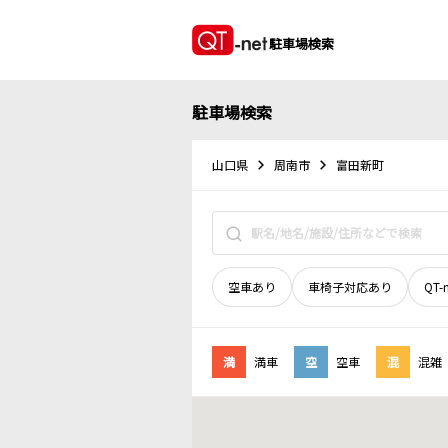
駐車場検索
駐車場検索
山口県
周南市
富田新町
空車あり
車椅子対応あり
QT-
満
満車
空
空車
混
混雑