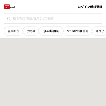
山口県
周南市
岡田町
地域選択で探す
ログイン
新規登録
空車あり
予約可
QT-net利用可
SmartPay利用可
車椅子