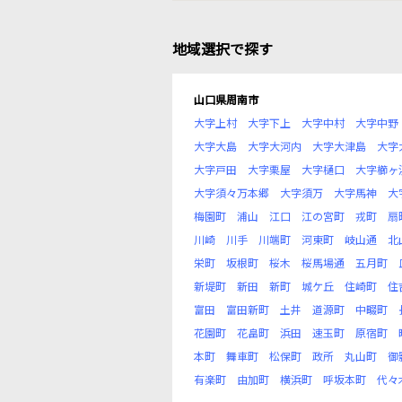
地域選択で探す
山口県周南市
大字上村
大字下上
大字中村
大字中野
大字大島
大字大河内
大字大津島
大字
大字戸田
大字栗屋
大字樋口
大字櫛ヶ
大字須々万本郷
大字須万
大字馬神
大
梅園町
浦山
江口
江の宮町
戎町
扇
川崎
川手
川端町
河東町
岐山通
北
栄町
坂根町
桜木
桜馬場通
五月町
新堤町
新田
新町
城ケ丘
住崎町
住
富田
富田新町
土井
道源町
中畷町
花園町
花畠町
浜田
速玉町
原宿町
本町
舞車町
松保町
政所
丸山町
御
有楽町
由加町
横浜町
呼坂本町
代々