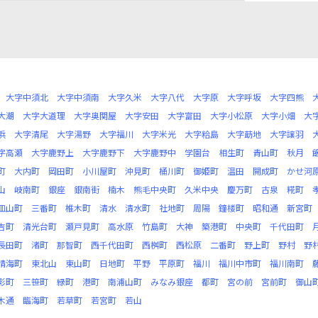
大字中須北
大字中須南
大字久米
大字八代
大字原
大字呼坂
大字四熊
大潮
大字大道理
大字奥関屋
大字安田
大字富田
大字小松原
大字小畑
大
浜
大字清尾
大字湯野
大字福川
大字米光
大字粭島
大字莇地
大字譲羽
字高瀬
大字鹿野上
大字鹿野下
大字鹿野中
学園台
相生町
青山町
秋月
町
大内町
岡田町
小川屋町
沖見町
桶川町
御姫町
温田
開成町
かせ河
山
岐南町
銀座
銀南街
楠木
熊毛中央町
久米中央
慶万町
古泉
糀町
皿山町
三番町
椎木町
清水
清水町
社地町
周陽
鐘楼町
昭和通
新宮町
吉町
清光台町
瀬戸見町
高水原
竹島町
大神
築港町
中央町
千代田町
長田町
渚町
那智町
西千代田町
西桝町
西松原
二番町
野上町
野村
野
晴海町
東北山
東山町
日地町
平野
平原町
福川
福川中市町
福川南町
影町
三笹町
緑町
港町
南浦山町
みなみ銀座
都町
宮の前
宮前町
御山
木通
臨海町
若草町
若宮町
若山