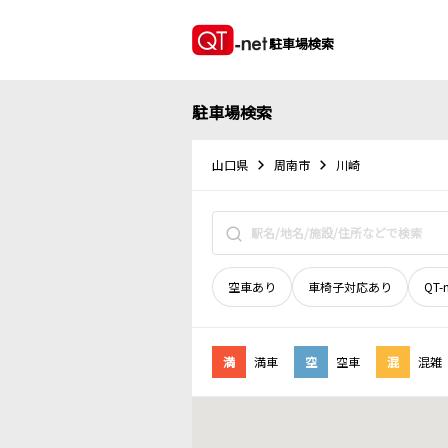
駐車場検索
駐車場検索
山口県
周南市
川崎
空車あり
車椅子対応あり
QT-
満
満車
空
空車
混
混雑