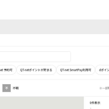
net 予約可
QT-netポイントが貯まる
QT-net SmartPay利用可
dポイ
不
不明
※一部
0件表示
1