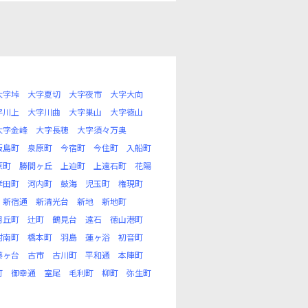
大字垰
大字夏切
大字夜市
大字大向
字川上
大字川曲
大字巣山
大字徳山
大字金峰
大字長穂
大字須々万奥
飯島町
泉原町
今宿町
今住町
入船町
原町
勝間ヶ丘
上迫町
上遠石町
花陽
孝田町
河内町
鼓海
児玉町
権現町
新宿通
新清光台
新地
新地町
月丘町
辻町
鶴見台
遠石
徳山港町
村南町
橋本町
羽島
蓮ヶ浴
初音町
藤ヶ台
古市
古川町
平和通
本陣町
町
御幸通
室尾
毛利町
柳町
弥生町