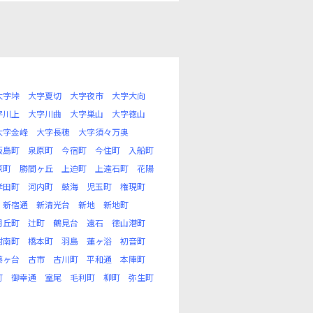
大字垰
大字夏切
大字夜市
大字大向
字川上
大字川曲
大字巣山
大字徳山
大字金峰
大字長穂
大字須々万奥
飯島町
泉原町
今宿町
今住町
入船町
原町
勝間ヶ丘
上迫町
上遠石町
花陽
孝田町
河内町
鼓海
児玉町
権現町
新宿通
新清光台
新地
新地町
月丘町
辻町
鶴見台
遠石
徳山港町
村南町
橋本町
羽島
蓮ヶ浴
初音町
藤ヶ台
古市
古川町
平和通
本陣町
町
御幸通
室尾
毛利町
柳町
弥生町