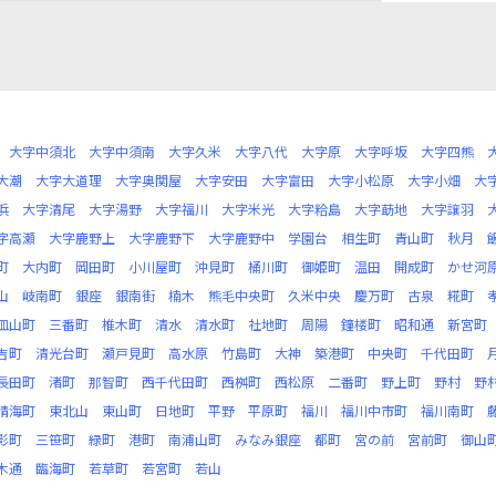
大字中須北
大字中須南
大字久米
大字八代
大字原
大字呼坂
大字四熊
大潮
大字大道理
大字奥関屋
大字安田
大字富田
大字小松原
大字小畑
大
浜
大字清尾
大字湯野
大字福川
大字米光
大字粭島
大字莇地
大字譲羽
字高瀬
大字鹿野上
大字鹿野下
大字鹿野中
学園台
相生町
青山町
秋月
町
大内町
岡田町
小川屋町
沖見町
桶川町
御姫町
温田
開成町
かせ河
山
岐南町
銀座
銀南街
楠木
熊毛中央町
久米中央
慶万町
古泉
糀町
皿山町
三番町
椎木町
清水
清水町
社地町
周陽
鐘楼町
昭和通
新宮町
吉町
清光台町
瀬戸見町
高水原
竹島町
大神
築港町
中央町
千代田町
長田町
渚町
那智町
西千代田町
西桝町
西松原
二番町
野上町
野村
野
晴海町
東北山
東山町
日地町
平野
平原町
福川
福川中市町
福川南町
影町
三笹町
緑町
港町
南浦山町
みなみ銀座
都町
宮の前
宮前町
御山
木通
臨海町
若草町
若宮町
若山