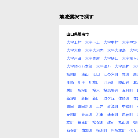
地域選択で探す
山口県周南市
大字上村
大字下上
大字中村
大字中野
大字大島
大字大河内
大字大津島
大字
大字戸田
大字栗屋
大字樋口
大字櫛ヶ
大字須々万本郷
大字須万
大字馬神
大
梅園町
浦山
江口
江の宮町
戎町
扇
川崎
川手
川端町
河東町
岐山通
北
栄町
坂根町
桜木
桜馬場通
五月町
新堤町
新田
新町
城ケ丘
住崎町
住
富田
富田新町
土井
道源町
中畷町
花園町
花畠町
浜田
速玉町
原宿町
本町
舞車町
松保町
政所
丸山町
御
有楽町
由加町
横浜町
呼坂本町
代々