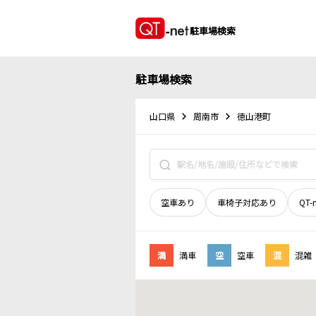
駐車場検索
駐車場検索
山口県
周南市
徳山港町
空車あり
車椅子対応あり
QT-
満
満車
空
空車
混
混雑