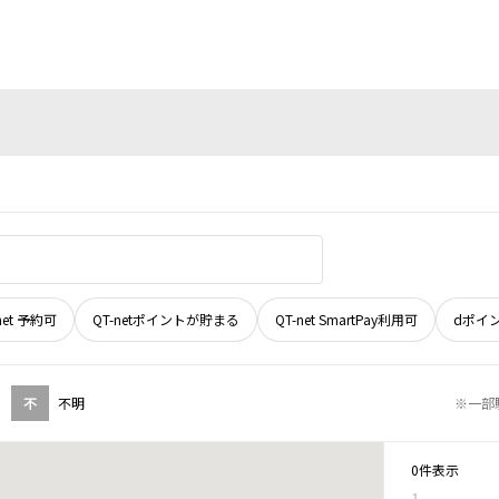
net 予約可
QT-netポイントが貯まる
QT-net SmartPay利用可
dポイ
不
不明
※一部
0件表示
1