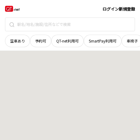
山口県
周南市
新堤町
地域選択で探す
ログイン
新規登録
空車あり
予約可
QT-net利用可
SmartPay利用可
車椅子