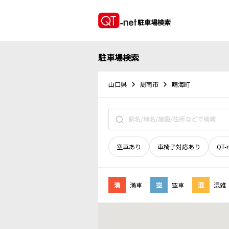
駐車場検索
駐車場検索
山口県
周南市
晴海町
空車あり
車椅子対応あり
QT-
満
満車
空
空車
混
混雑