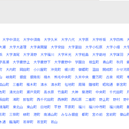
大字中須北
大字中須南
大字久米
大字八代
大字原
大字呼坂
大字四熊
大潮
大字大道理
大字奥関屋
大字安田
大字富田
大字小松原
大字小畑
大
浜
大字清尾
大字湯野
大字福川
大字米光
大字粭島
大字莇地
大字譲羽
字高瀬
大字鹿野上
大字鹿野下
大字鹿野中
学園台
相生町
青山町
秋月
町
大内町
岡田町
小川屋町
沖見町
桶川町
御姫町
温田
開成町
かせ河
山
岐南町
銀座
銀南街
楠木
熊毛中央町
久米中央
慶万町
古泉
糀町
皿山町
三番町
椎木町
清水
清水町
社地町
周陽
鐘楼町
昭和通
新宮町
吉町
清光台町
瀬戸見町
高水原
竹島町
大神
築港町
中央町
千代田町
長田町
渚町
那智町
西千代田町
西桝町
西松原
二番町
野上町
野村
野
晴海町
東北山
東山町
日地町
平野
平原町
福川
福川中市町
福川南町
影町
三笹町
緑町
港町
南浦山町
みなみ銀座
都町
宮の前
宮前町
御山
木通
臨海町
若草町
若宮町
若山