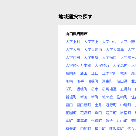
地域選択で探す
山口県周南市
大字上村
大字下上
大字中村
大字中野
大字大島
大字大河内
大字大津島
大字
大字戸田
大字栗屋
大字樋口
大字櫛ヶ
大字須々万本郷
大字須万
大字馬神
大
梅園町
浦山
江口
江の宮町
戎町
扇
川崎
川手
川端町
河東町
岐山通
北
栄町
坂根町
桜木
桜馬場通
五月町
新堤町
新田
新町
城ケ丘
住崎町
住
富田
富田新町
土井
道源町
中畷町
花園町
花畠町
浜田
速玉町
原宿町
本町
舞車町
松保町
政所
丸山町
御
有楽町
由加町
横浜町
呼坂本町
代々