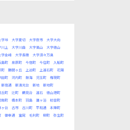
大字垰
大字夏切
大字夜市
大字大向
字川上
大字川曲
大字巣山
大字徳山
大字金峰
大字長穂
大字須々万奥
飯島町
泉原町
今宿町
今住町
入船町
原町
勝間ヶ丘
上迫町
上遠石町
花陽
孝田町
河内町
鼓海
児玉町
権現町
新宿通
新清光台
新地
新地町
月丘町
辻町
鶴見台
遠石
徳山港町
村南町
橋本町
羽島
蓮ヶ浴
初音町
藤ヶ台
古市
古川町
平和通
本陣町
町
御幸通
室尾
毛利町
柳町
弥生町