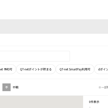
net 予約可
QT-netポイントが貯まる
QT-net SmartPay利用可
dポイ
不
不明
※一部
0件表示
1