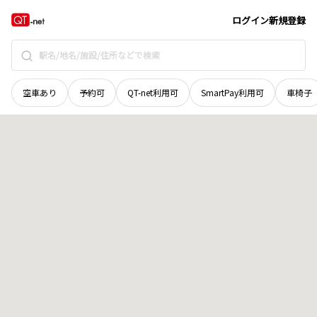
山口県
周南市
柳町
地域選択で探す
ログイン
新規登録
空車あり
予約可
QT-net利用可
SmartPay利用可
車椅子