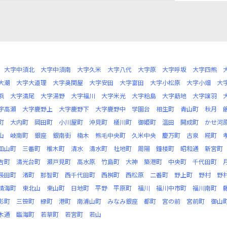
大字中須北
大字中須南
大字久米
大字八代
大字原
大字呼坂
大字四熊
大潮
大字大道理
大字奥関屋
大字安田
大字富田
大字小松原
大字小畑
大
浜
大字清尾
大字湯野
大字福川
大字米光
大字粭島
大字莇地
大字譲羽
字高瀬
大字鹿野上
大字鹿野下
大字鹿野中
学園台
相生町
青山町
秋月
町
大内町
岡田町
小川屋町
沖見町
桶川町
御姫町
温田
開成町
かせ河
山
岐南町
銀座
銀南街
楠木
熊毛中央町
久米中央
慶万町
古泉
糀町
皿山町
三番町
椎木町
清水
清水町
社地町
周陽
鐘楼町
昭和通
新宮町
吉町
清光台町
瀬戸見町
高水原
竹島町
大神
築港町
中央町
千代田町
長田町
渚町
那智町
西千代田町
西桝町
西松原
二番町
野上町
野村
野
晴海町
東北山
東山町
日地町
平野
平原町
福川
福川中市町
福川南町
影町
三笹町
緑町
港町
南浦山町
みなみ銀座
都町
宮の前
宮前町
御山
木通
臨海町
若草町
若宮町
若山