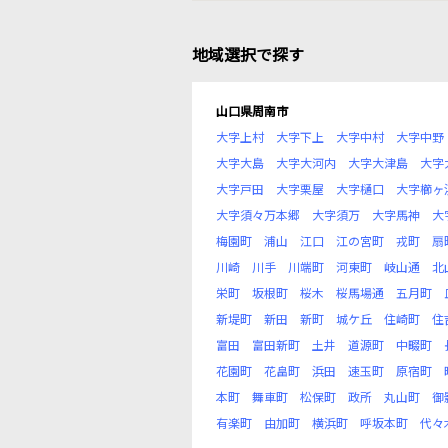
地域選択で探す
山口県周南市
大字上村
大字下上
大字中村
大字中野
大字大島
大字大河内
大字大津島
大字
大字戸田
大字栗屋
大字樋口
大字櫛ヶ
大字須々万本郷
大字須万
大字馬神
大
梅園町
浦山
江口
江の宮町
戎町
扇
川崎
川手
川端町
河東町
岐山通
北
栄町
坂根町
桜木
桜馬場通
五月町
新堤町
新田
新町
城ケ丘
住崎町
住
富田
富田新町
土井
道源町
中畷町
花園町
花畠町
浜田
速玉町
原宿町
本町
舞車町
松保町
政所
丸山町
御
有楽町
由加町
横浜町
呼坂本町
代々