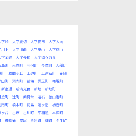
大字垰
大字夏切
大字夜市
大字大向
字川上
大字川曲
大字巣山
大字徳山
大字金峰
大字長穂
大字須々万奥
飯島町
泉原町
今宿町
今住町
入船町
原町
勝間ヶ丘
上迫町
上遠石町
花陽
孝田町
河内町
鼓海
児玉町
権現町
新宿通
新清光台
新地
新地町
月丘町
辻町
鶴見台
遠石
徳山港町
村南町
橋本町
羽島
蓮ヶ浴
初音町
藤ヶ台
古市
古川町
平和通
本陣町
町
御幸通
室尾
毛利町
柳町
弥生町