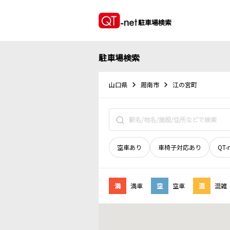
駐車場検索
駐車場検索
山口県
周南市
江の宮町
空車あり
車椅子対応あり
QT-
満
満車
空
空車
混
混雑