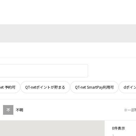
net 予約可
QT-netポイントが貯まる
QT-net SmartPay利用可
dポイ
不
不明
※一部
0件表示
1