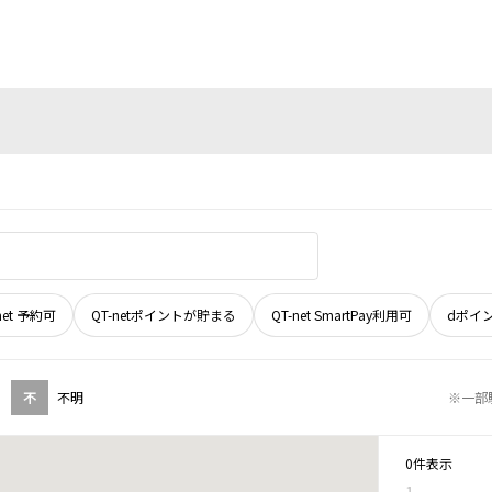
net 予約可
QT-netポイントが貯まる
QT-net SmartPay利用可
dポイ
不
不明
※一部
0件表示
1