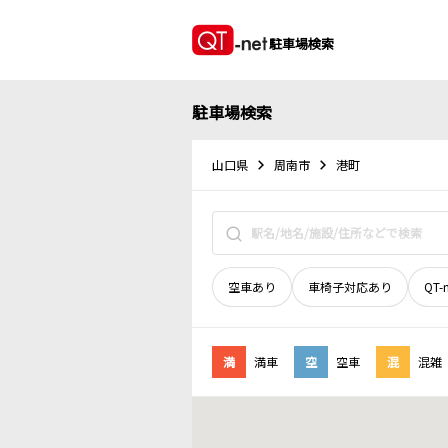
駐車場検索
駐車場検索
山口県
周南市
港町
空車あり
車椅子対応あり
QT-
満
満車
空
空車
混
混雑