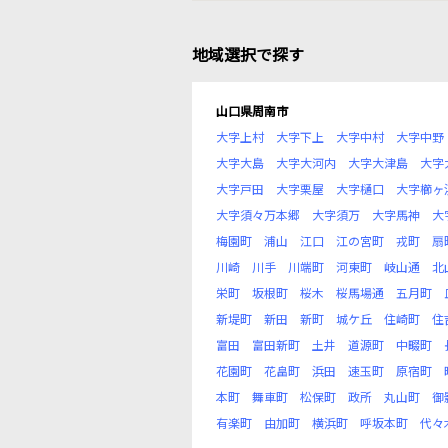
地域選択で探す
山口県周南市
大字上村
大字下上
大字中村
大字中野
大字大島
大字大河内
大字大津島
大字
大字戸田
大字栗屋
大字樋口
大字櫛ヶ
大字須々万本郷
大字須万
大字馬神
大
梅園町
浦山
江口
江の宮町
戎町
扇
川崎
川手
川端町
河東町
岐山通
北
栄町
坂根町
桜木
桜馬場通
五月町
新堤町
新田
新町
城ケ丘
住崎町
住
富田
富田新町
土井
道源町
中畷町
花園町
花畠町
浜田
速玉町
原宿町
本町
舞車町
松保町
政所
丸山町
御
有楽町
由加町
横浜町
呼坂本町
代々