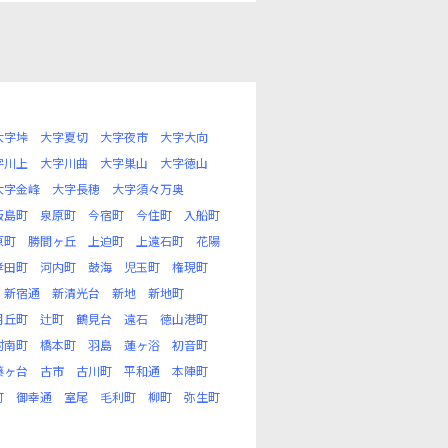
大字垰
大字夏切
大字夜市
大字大向
字川上
大字川曲
大字巣山
大字徳山
大字金峰
大字長穂
大字須々万奥
飯島町
泉原町
今宿町
今住町
入船町
原町
勝間ヶ丘
上迫町
上遠石町
花陽
孝田町
河内町
鼓海
児玉町
権現町
新宿通
新清光台
新地
新地町
月丘町
辻町
鶴見台
遠石
徳山港町
村南町
橋本町
羽島
蓮ヶ浴
初音町
藤ヶ台
古市
古川町
平和通
本陣町
町
御幸通
室尾
毛利町
柳町
弥生町