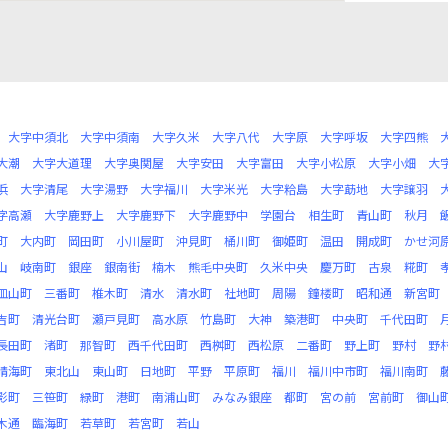
大字中須北
大字中須南
大字久米
大字八代
大字原
大字呼坂
大字四熊
大潮
大字大道理
大字奥関屋
大字安田
大字富田
大字小松原
大字小畑
大
浜
大字清尾
大字湯野
大字福川
大字米光
大字粭島
大字莇地
大字譲羽
字高瀬
大字鹿野上
大字鹿野下
大字鹿野中
学園台
相生町
青山町
秋月
町
大内町
岡田町
小川屋町
沖見町
桶川町
御姫町
温田
開成町
かせ河
山
岐南町
銀座
銀南街
楠木
熊毛中央町
久米中央
慶万町
古泉
糀町
皿山町
三番町
椎木町
清水
清水町
社地町
周陽
鐘楼町
昭和通
新宮町
吉町
清光台町
瀬戸見町
高水原
竹島町
大神
築港町
中央町
千代田町
長田町
渚町
那智町
西千代田町
西桝町
西松原
二番町
野上町
野村
野
晴海町
東北山
東山町
日地町
平野
平原町
福川
福川中市町
福川南町
影町
三笹町
緑町
港町
南浦山町
みなみ銀座
都町
宮の前
宮前町
御山
木通
臨海町
若草町
若宮町
若山