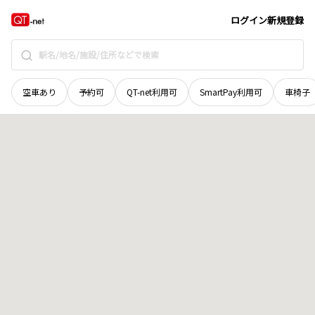
山口県
周南市
西千代田町
地域選択で探す
ログイン
新規登録
空車あり
予約可
QT-net利用可
SmartPay利用可
車椅子