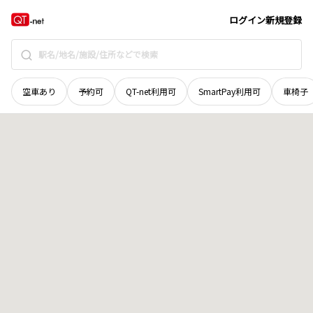
山口県
周南市
都町
地域選択で探す
ログイン
新規登録
空車あり
予約可
QT-net利用可
SmartPay利用可
車椅子