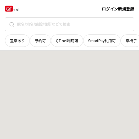
山口県
周南市
野村南町
地域選択で探す
ログイン
新規登録
空車あり
予約可
QT-net利用可
SmartPay利用可
車椅子