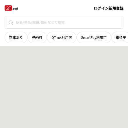
山口県
周南市
鶴見台
地域選択で探す
ログイン
新規登録
空車あり
予約可
QT-net利用可
SmartPay利用可
車椅子