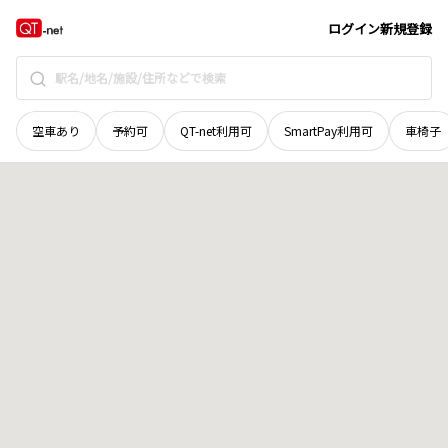
山口県
大島郡周防大島町
大字伊保田
地域選択で探す
ログイン
新規登録
空車あり
予約可
QT-net利用可
SmartPay利用可
車椅子