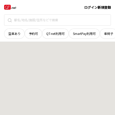
山口県
大島郡周防大島町
大字横見
地域選択で探す
ログイン
新規登録
空車あり
予約可
QT-net利用可
SmartPay利用可
車椅子