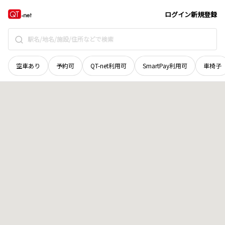
山口県
大島郡周防大島町
大字西安下庄
地域選択で探す
ログイン
新規登録
空車あり
予約可
QT-net利用可
SmartPay利用可
車椅子