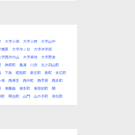
作
大字小串
大字小野
大字山中
字櫟原
大字沖ノ旦
大字沖宇部
大字西沖の山
大字車地
大字際波
町
神原町
亀浦
川添
北小羽山町
島
下条
昭和町
新天町
新町
末広町
小串
西琴芝
西中町
西平原
西本町
原
東藤曲
東本町
東見初町
開
神町
明治町
山門
山の手町
若松町