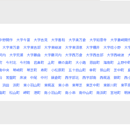
中野開作
大字今富
大字吉見
大字善和
大字奥万倉
大字如意寺
大字妻崎開
大字東万倉
大字東吉部
大字東岐波
大字東須恵
大字棚井
大字棯小野
大
河内
大字荒瀬
大字藤曲
大字藤河内
大字西万倉
大字西吉部
大字西岐波
町
今村北
今村南
岩鼻町
上町
鵜の島町
大小路
恩田町
海南町
上野中
南中央
琴崎町
琴芝町
寿町
小松原町
五十目山町
幸町
笹山町
芝中町
台
常盤町
床波
中尾
中村
鍋倉町
西宇部北
西宇部南
西梶返
錦町
西
浜田
浜町
東小羽山町
東梶返
東小串
東琴芝
東芝中町
東新川町
東平
島町
松山町
岬町
港町
南小羽山町
南小串
南中山町
南浜町
宮地町
明