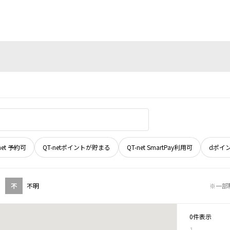
net 予約可
QT-netポイントが貯まる
QT-net SmartPay利用可
dポイ
不
不明
※一部
0件表示
1