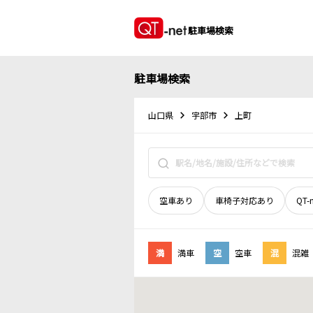
駐車場検索
駐車場検索
山口県
宇部市
上町
空車あり
車椅子対応あり
QT-
満
満車
空
空車
混
混雑