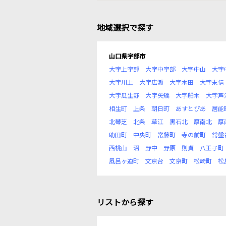
地域選択で探す
山口県宇部市
大字上宇部
大字中宇部
大字中山
大字
大字川上
大字広瀬
大字木田
大字末信
大字瓜生野
大字矢矯
大字船木
大字芦
相生町
上条
朝日町
あすとぴあ
居能
北琴芝
北条
草江
黒石北
厚南北
厚
助田町
中央町
常藤町
寺の前町
常盤
西桃山
沼
野中
野原
則貞
八王子町
風呂ヶ迫町
文京台
文京町
松崎町
松
リストから探す