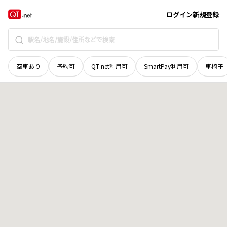
山口県
宇部市
中央町
地域選択で探す
ログイン
新規登録
空車あり
予約可
QT-net利用可
SmartPay利用可
車椅子