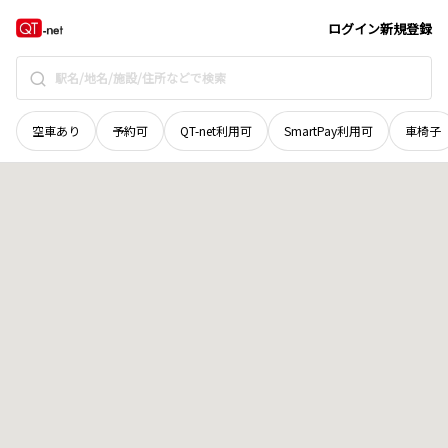
山口県
宇部市
今村北
地域選択で探す
ログイン
新規登録
空車あり
予約可
QT-net利用可
SmartPay利用可
車椅子