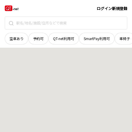
山口県
宇部市
大字如意寺
地域選択で探す
ログイン
新規登録
空車あり
予約可
QT-net利用可
SmartPay利用可
車椅子