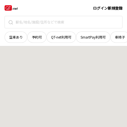
山口県
宇部市
大字妻崎開作
地域選択で探す
ログイン
新規登録
空車あり
予約可
QT-net利用可
SmartPay利用可
車椅子