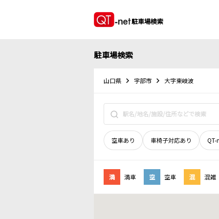
駐車場検索
駐車場検索
山口県
宇部市
大字東岐波
空車あり
車椅子対応あり
QT-
満
満車
空
空車
混
混雑