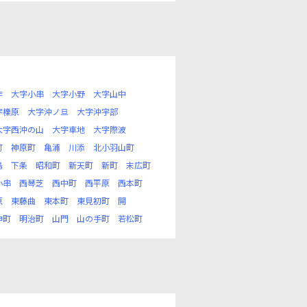
作
大字小串
大字小野
大字山中
字櫟原
大字沖ノ旦
大字沖宇部
大字西沖の山
大字車地
大字際波
町
神原町
亀浦
川添
北小羽山町
島
下条
昭和町
新天町
新町
末広町
小串
西琴芝
西中町
西平原
西本町
原
東藤曲
東本町
東見初町
開
神町
明治町
山門
山の手町
若松町