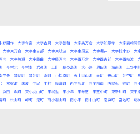
中野開作
大字今富
大字吉見
大字善和
大字奥万倉
大字如意寺
大字妻崎開
大字東万倉
大字東吉部
大字東岐波
大字東須恵
大字棚井
大字棯小野
大
河内
大字荒瀬
大字藤曲
大字藤河内
大字西万倉
大字西吉部
大字西岐波
町
今村北
今村南
岩鼻町
上町
鵜の島町
大小路
恩田町
海南町
上野中
南中央
琴崎町
琴芝町
寿町
小松原町
五十目山町
幸町
笹山町
芝中町
台
常盤町
床波
中尾
中村
鍋倉町
西宇部北
西宇部南
西梶返
錦町
西
浜田
浜町
東小羽山町
東梶返
東小串
東琴芝
東芝中町
東新川町
東平
島町
松山町
岬町
港町
南小羽山町
南小串
南中山町
南浜町
宮地町
明