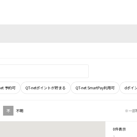
net 予約可
QT-netポイントが貯まる
QT-net SmartPay利用可
dポイ
不
不明
※一部
0件表示
1