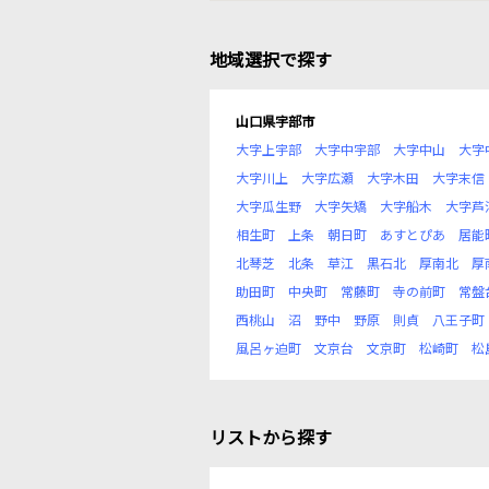
地域選択で探す
山口県宇部市
大字上宇部
大字中宇部
大字中山
大字
大字川上
大字広瀬
大字木田
大字末信
大字瓜生野
大字矢矯
大字船木
大字芦
相生町
上条
朝日町
あすとぴあ
居能
北琴芝
北条
草江
黒石北
厚南北
厚
助田町
中央町
常藤町
寺の前町
常盤
西桃山
沼
野中
野原
則貞
八王子町
風呂ヶ迫町
文京台
文京町
松崎町
松
リストから探す