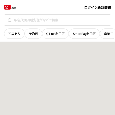
山口県
宇部市
大字棚井
地域選択で探す
ログイン
新規登録
空車あり
予約可
QT-net利用可
SmartPay利用可
車椅子