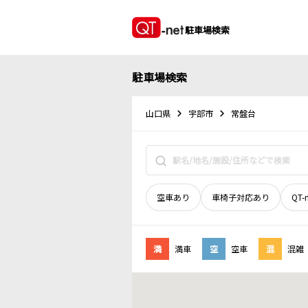
駐車場検索
駐車場検索
山口県
宇部市
常盤台
空車あり
車椅子対応あり
QT-
満
満車
空
空車
混
混雑