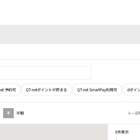
net 予約可
QT-netポイントが貯まる
QT-net SmartPay利用可
dポイ
不
不明
※一部
0件表示
1