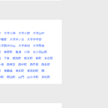
作
大字小串
大字小野
大字山中
字櫟原
大字沖ノ旦
大字沖宇部
大字西沖の山
大字車地
大字際波
町
神原町
亀浦
川添
北小羽山町
島
下条
昭和町
新天町
新町
末広町
小串
西琴芝
西中町
西平原
西本町
原
東藤曲
東本町
東見初町
開
神町
明治町
山門
山の手町
若松町