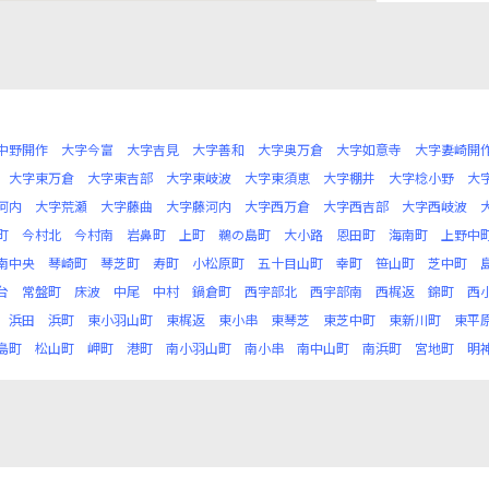
中野開作
大字今富
大字吉見
大字善和
大字奥万倉
大字如意寺
大字妻崎開
大字東万倉
大字東吉部
大字東岐波
大字東須恵
大字棚井
大字棯小野
大
河内
大字荒瀬
大字藤曲
大字藤河内
大字西万倉
大字西吉部
大字西岐波
町
今村北
今村南
岩鼻町
上町
鵜の島町
大小路
恩田町
海南町
上野中
南中央
琴崎町
琴芝町
寿町
小松原町
五十目山町
幸町
笹山町
芝中町
台
常盤町
床波
中尾
中村
鍋倉町
西宇部北
西宇部南
西梶返
錦町
西
浜田
浜町
東小羽山町
東梶返
東小串
東琴芝
東芝中町
東新川町
東平
島町
松山町
岬町
港町
南小羽山町
南小串
南中山町
南浜町
宮地町
明