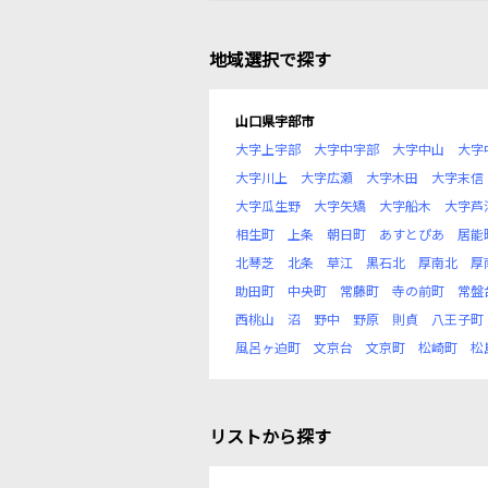
地域選択で探す
山口県宇部市
大字上宇部
大字中宇部
大字中山
大字
大字川上
大字広瀬
大字木田
大字末信
大字瓜生野
大字矢矯
大字船木
大字芦
相生町
上条
朝日町
あすとぴあ
居能
北琴芝
北条
草江
黒石北
厚南北
厚
助田町
中央町
常藤町
寺の前町
常盤
西桃山
沼
野中
野原
則貞
八王子町
風呂ヶ迫町
文京台
文京町
松崎町
松
リストから探す