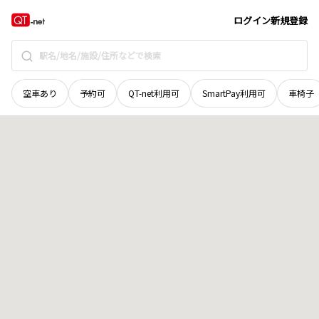
山口県
宇部市
常盤町
地域選択で探す
ログイン
新規登録
空車あり
予約可
QT-net利用可
SmartPay利用可
車椅子