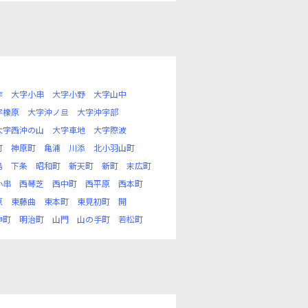
作
大字小串
大字小野
大字山中
字櫟原
大字沖ノ旦
大字沖宇部
大字西沖の山
大字車地
大字際波
町
神原町
亀浦
川添
北小羽山町
島
下条
昭和町
新天町
新町
末広町
小串
西琴芝
西中町
西平原
西本町
原
東藤曲
東本町
東見初町
開
神町
明治町
山門
山の手町
若松町