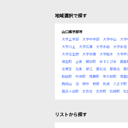
地域選択で探す
山口県宇部市
大字上宇部
大字中宇部
大字中山
大字
大字川上
大字広瀬
大字木田
大字末信
大字瓜生野
大字矢矯
大字船木
大字芦
相生町
上条
朝日町
あすとぴあ
居能
北琴芝
北条
草江
黒石北
厚南北
厚
助田町
中央町
常藤町
寺の前町
常盤
西桃山
沼
野中
野原
則貞
八王子町
風呂ヶ迫町
文京台
文京町
松崎町
松
リストから探す