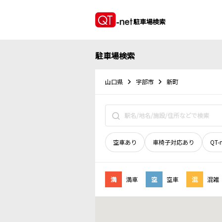
駐車場検索
駐車場検索
山口県
宇部市
新町
空車あり
車椅子対応あり
QT-
満
満車
空
空車
混
混雑