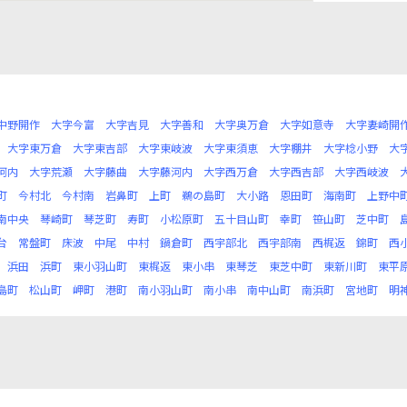
中野開作
大字今富
大字吉見
大字善和
大字奥万倉
大字如意寺
大字妻崎開
大字東万倉
大字東吉部
大字東岐波
大字東須恵
大字棚井
大字棯小野
大
河内
大字荒瀬
大字藤曲
大字藤河内
大字西万倉
大字西吉部
大字西岐波
町
今村北
今村南
岩鼻町
上町
鵜の島町
大小路
恩田町
海南町
上野中
南中央
琴崎町
琴芝町
寿町
小松原町
五十目山町
幸町
笹山町
芝中町
台
常盤町
床波
中尾
中村
鍋倉町
西宇部北
西宇部南
西梶返
錦町
西
浜田
浜町
東小羽山町
東梶返
東小串
東琴芝
東芝中町
東新川町
東平
島町
松山町
岬町
港町
南小羽山町
南小串
南中山町
南浜町
宮地町
明