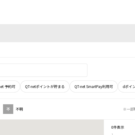
net 予約可
QT-netポイントが貯まる
QT-net SmartPay利用可
dポイ
不
不明
※一部
0件表示
1