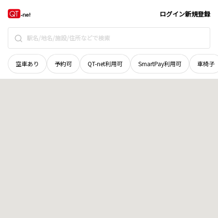
山口県
宇部市
昭和町
地域選択で探す
ログイン
新規登録
空車あり
予約可
QT-net利用可
SmartPay利用可
車椅子