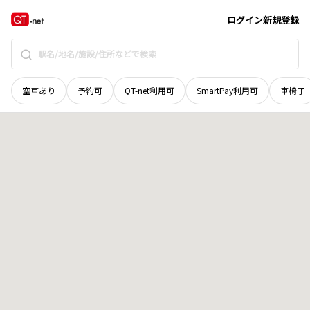
山口県
宇部市
東琴芝
地域選択で探す
ログイン
新規登録
空車あり
予約可
QT-net利用可
SmartPay利用可
車椅子