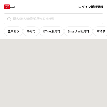
山口県
山口市
仁保下郷
地域選択で探す
ログイン
新規登録
空車あり
予約可
QT-net利用可
SmartPay利用可
車椅子