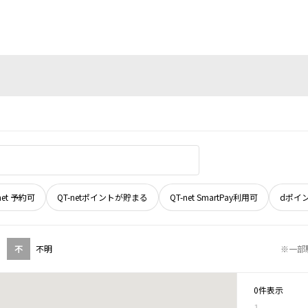
net 予約可
QT-netポイントが貯まる
QT-net SmartPay利用可
dポイ
不
不明
※一部
0件表示
1