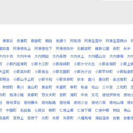
青葉台
赤妻町
朝倉町
朝田
旭通り
阿知須
阿東生雲中
阿東生雲西分
蔵目喜
阿東徳佐上
阿東徳佐下
阿東徳佐中
石観音町
維新公園
泉町
糸米
大内千坊
大内中央
大内問田
大内長野
大内氷上
大内姫山台
大内御堀
大
町
小郡円座東町
小郡大江町
小郡尾崎町
小郡かぜの丘
小郡金堀町
小郡上
大正町
小郡高砂町
小郡長谷
小郡花園町
小郡光が丘
小郡平砂町
小郡船倉
郡明治
小郡山手上町
小郡令和
小郡若草町
折本
嘉川
春日町
金古曽町
熊野町
黒川
香山町
黄金町
米屋町
幸町
桜畠
佐山
三の宮
三和町
布町
銭湯小路
泉都町
惣太夫町
宝町
滝町
中央
天花
徳地伊賀地
徳地
谷
徳地深谷
徳地藤木
徳地船路
徳地堀
徳地三谷
徳地八坂
徳地山畑
徳
町
中園町
名田島
七尾台
錦町
仁保上郷
仁保下郷
仁保中郷
野田
東山
宮島町
宮野上
宮野下
元町
矢原
矢原町
八幡馬場
湯田温泉
吉敷
吉敷