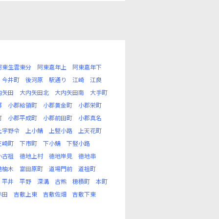
阿東生雲東分
阿東嘉年上
阿東嘉年下
今井町
後河原
駅通り
江崎
江良
内矢田
大内矢田北
大内矢田南
大手町
郷
小郡給領町
小郡黄金町
小郡栄町
町
小郡平成町
小郡前田町
小郡真名
上宇野令
上小鯖
上竪小路
上天花町
芝崎町
下市町
下小鯖
下竪小路
小古祖
徳地上村
徳地岸見
徳地串
地柚木
富田原町
道場門前
道祖町
平井
平野
深溝
古熊
穂積町
本町
赤田
吉敷上東
吉敷佐畑
吉敷下東