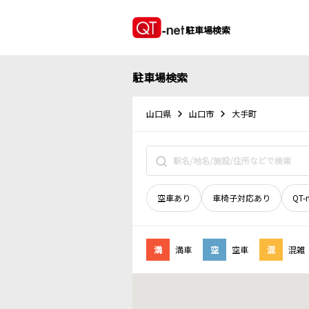
駐車場検索
駐車場検索
山口県
山口市
大手町
空車あり
車椅子対応あり
QT-
満
満車
空
空車
混
混雑