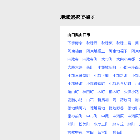
地域選択で探す
山口県山口市
下宇野令
秋穂西
秋穂東
秋穂二島
葵
阿東篠目
阿東地福上
阿東地福下
阿東
円政寺
円政寺町
大市町
大内小京都
大殿大路
荻町
小郡維新町
小郡円座西
小郡三軒屋町
小郡下郷
小郡新町
小郡
小郡緑町
小郡御幸町
小郡みらい町
小
亀山町
神田町
木町
楠木町
久保小路
諸願小路
白石
新馬場
陶
鋳銭司
周
徳地鯖河内
徳地島地
徳地野谷
徳地引
堂の前町
中市町
中尾
中河原
中河原
前町
松美町
水の上町
緑ヶ丘
緑町
吉敷中東
吉田
若宮町
鰐石町