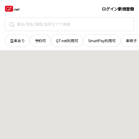
山口県
山口市
大殿大路
地域選択で探す
ログイン
新規登録
空車あり
予約可
QT-net利用可
SmartPay利用可
車椅子