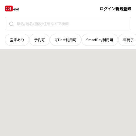
山口県
山口市
宝町
地域選択で探す
ログイン
新規登録
空車あり
予約可
QT-net利用可
SmartPay利用可
車椅子