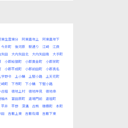
阿東生雲東分
阿東嘉年上
阿東嘉年下
今井町
後河原
駅通り
江崎
江良
内矢田
大内矢田北
大内矢田南
大手町
郷
小郡給領町
小郡黄金町
小郡栄町
町
小郡平成町
小郡前田町
小郡真名
上宇野令
上小鯖
上竪小路
上天花町
芝崎町
下市町
下小鯖
下竪小路
小古祖
徳地上村
徳地岸見
徳地串
地柚木
富田原町
道場門前
道祖町
平井
平野
深溝
古熊
穂積町
本町
赤田
吉敷上東
吉敷佐畑
吉敷下東