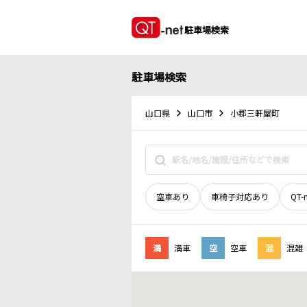
駐車場検索
駐車場検索
山口県
山口市
小郡三軒屋町
空車あり
車椅子対応あり
QT-
満
満車
空
空車
混
混雑