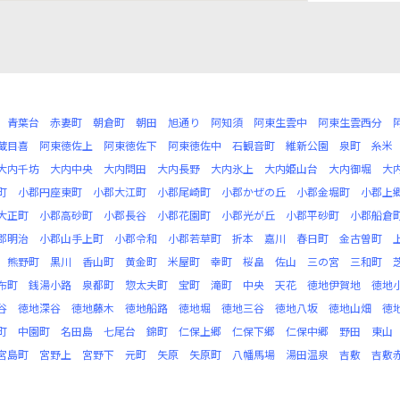
青葉台
赤妻町
朝倉町
朝田
旭通り
阿知須
阿東生雲中
阿東生雲西分
蔵目喜
阿東徳佐上
阿東徳佐下
阿東徳佐中
石観音町
維新公園
泉町
糸米
大内千坊
大内中央
大内問田
大内長野
大内氷上
大内姫山台
大内御堀
大
町
小郡円座東町
小郡大江町
小郡尾崎町
小郡かぜの丘
小郡金堀町
小郡上
大正町
小郡高砂町
小郡長谷
小郡花園町
小郡光が丘
小郡平砂町
小郡船倉
郡明治
小郡山手上町
小郡令和
小郡若草町
折本
嘉川
春日町
金古曽町
熊野町
黒川
香山町
黄金町
米屋町
幸町
桜畠
佐山
三の宮
三和町
布町
銭湯小路
泉都町
惣太夫町
宝町
滝町
中央
天花
徳地伊賀地
徳地
谷
徳地深谷
徳地藤木
徳地船路
徳地堀
徳地三谷
徳地八坂
徳地山畑
徳
町
中園町
名田島
七尾台
錦町
仁保上郷
仁保下郷
仁保中郷
野田
東山
宮島町
宮野上
宮野下
元町
矢原
矢原町
八幡馬場
湯田温泉
吉敷
吉敷