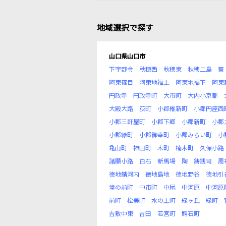
地域選択で探す
山口県山口市
下宇野令
秋穂西
秋穂東
秋穂二島
葵
阿東篠目
阿東地福上
阿東地福下
阿東
円政寺
円政寺町
大市町
大内小京都
大殿大路
荻町
小郡維新町
小郡円座西
小郡三軒屋町
小郡下郷
小郡新町
小郡
小郡緑町
小郡御幸町
小郡みらい町
小
亀山町
神田町
木町
楠木町
久保小路
諸願小路
白石
新馬場
陶
鋳銭司
周
徳地鯖河内
徳地島地
徳地野谷
徳地引
堂の前町
中市町
中尾
中河原
中河原
前町
松美町
水の上町
緑ヶ丘
緑町
吉敷中東
吉田
若宮町
鰐石町