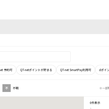
net 予約可
QT-netポイントが貯まる
QT-net SmartPay利用可
dポイ
不
不明
※一部
0件表示
1