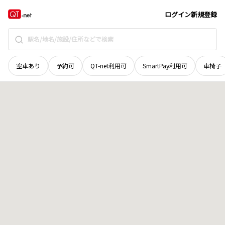
山口県
山口市
平野
地域選択で探す
ログイン
新規登録
空車あり
予約可
QT-net利用可
SmartPay利用可
車椅子