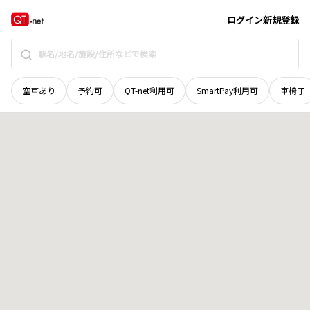
山口県
山口市
木町
地域選択で探す
ログイン
新規登録
空車あり
予約可
QT-net利用可
SmartPay利用可
車椅子