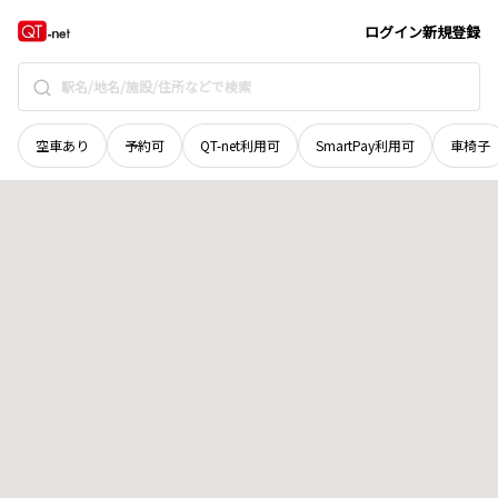
山口県
山口市
神田町
地域選択で探す
ログイン
新規登録
空車あり
予約可
QT-net利用可
SmartPay利用可
車椅子