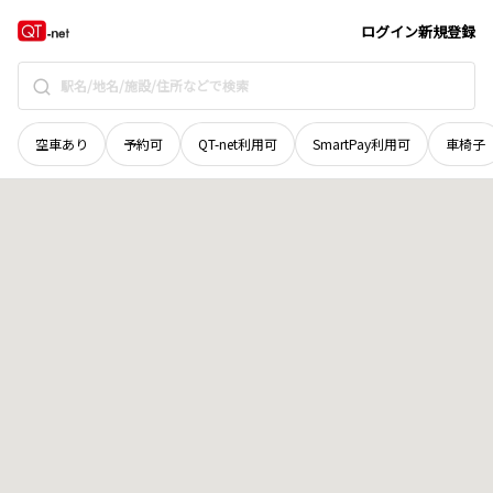
山口県
山口市
米屋町
地域選択で探す
ログイン
新規登録
空車あり
予約可
QT-net利用可
SmartPay利用可
車椅子