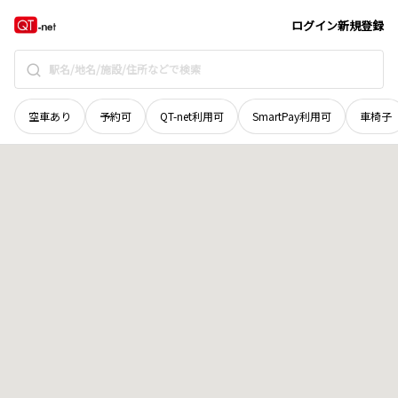
山口県
山口市
阿東篠目
地域選択で探す
ログイン
新規登録
空車あり
予約可
QT-net利用可
SmartPay利用可
車椅子