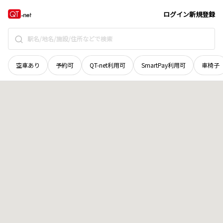
山口県
山口市
阿東蔵目喜
地域選択で探す
ログイン
新規登録
空車あり
予約可
QT-net利用可
SmartPay利用可
車椅子