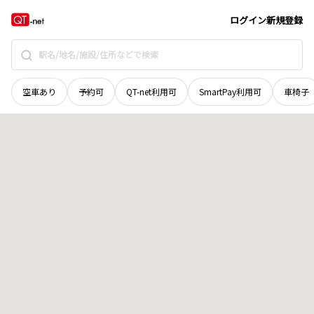
山口県
山口市
阿知須
地域選択で探す
ログイン
新規登録
空車あり
予約可
QT-net利用可
SmartPay利用可
車椅子