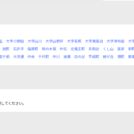
生
大字小野田
大字山川
大字山野井
大字有帆
大字東高泊
大字津布田
大
旭町
石井手
稲荷町
柿の木坂
叶松
北竜王町
共和台
くし山
高栄
栄
高千帆
大学通
中央
千代町
中川
波瀬
日の出
平成町
緑が丘
港町
南
更してください。