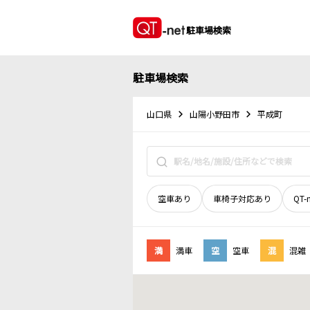
駐車場検索
駐車場検索
山口県
山陽小野田市
平成町
空車あり
車椅子対応あり
QT-
満
満車
空
空車
混
混雑