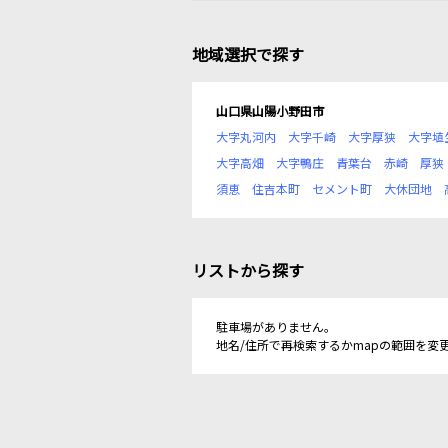
地域選択で探す
山口県山陽小野田市
大字丸河内
大字千崎
大字厚狭
大字埴
大字高畑
大字鴨庄
青葉台
赤崎
厚狭
須恵
住吉本町
セメント町
大休団地
リストから探す
駐車場がありません。
地名/住所で再検索するかmapの範囲を変