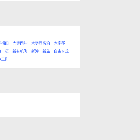
字福田
大字西沖
大字西高泊
大字郡
町
桜
新有帆町
新沖
新生
自由ヶ丘
竜王町