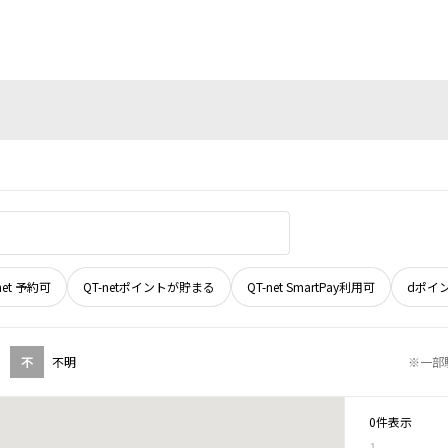
net 予約可
QT-netポイントが貯まる
QT-net SmartPay利用可
dポイ
不
不明
※一部
0件表示
1