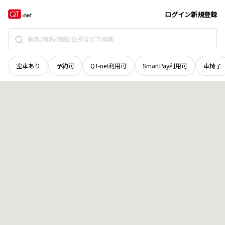
山口県
山陽小野田市
新有帆町
地域選択で探す
ログイン
新規登録
空車あり
予約可
QT-net利用可
SmartPay利用可
車椅子