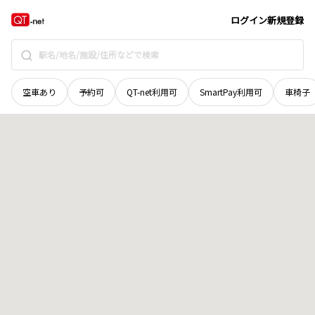
山口県
山陽小野田市
高栄
地域選択で探す
ログイン
新規登録
空車あり
予約可
QT-net利用可
SmartPay利用可
車椅子