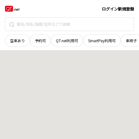
山口県
岩国市
保津町
地域選択で探す
ログイン
新規登録
空車あり
予約可
QT-net利用可
SmartPay利用可
車椅子