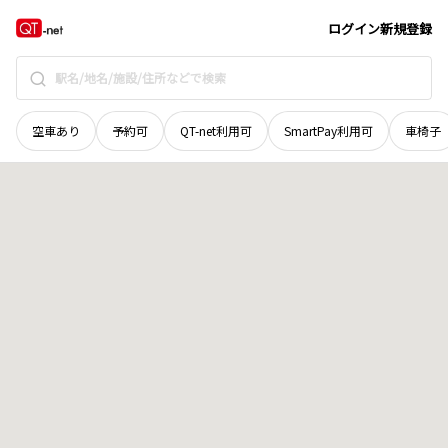
山口県
岩国市
周東町祖生
地域選択で探す
ログイン
新規登録
空車あり
予約可
QT-net利用可
SmartPay利用可
車椅子